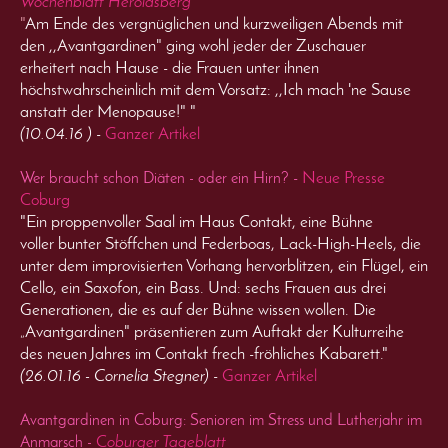
Wochenblatt Heroldsberg
"
Am Ende des vergnüglichen und kurzweiligen Abends mit
den ,,Avantgardinen" ging wohl jeder der Zuschauer
erheitert nach Hause - die Frauen unter ihnen
höchstwahrscheinlich mit dem Vorsatz: ,,Ich mach 'ne Sause
anstatt der Menopause!" "
(10.04.16 )
-
Ganzer Artikel
-
Neue Presse
Wer braucht schon Diäten - oder ein Hirn?
Coburg
"Ein proppenvoller Saal im Haus Contakt, eine Bühne
voller bunter Stöffchen und Federboas, Lack-High-Heels, die
unter dem improvisierten Vorhang hervorblitzen, ein Flügel, ein
Cello, ein Saxofon, ein Bass. Und: sechs Frauen aus drei
Generationen, die es auf der Bühne wissen wollen. Die
„Avantgardinen" präsentieren zum Auftakt der Kulturreihe
des neuen Jahres im Contakt frech -fröhliches Kabarett."
(26.01.16 - Cornelia Stegner)
-
Ganzer Artikel
Avantgardinen in Coburg: Senioren im Stress und Lutherjahr im
C
oburger Tageblatt
Anmarsch -