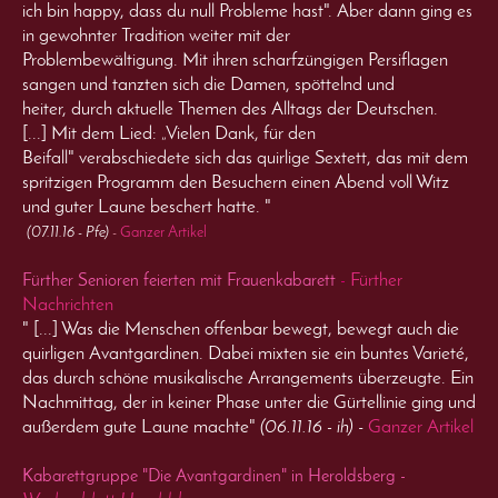
ich bin happy, dass du null Probleme hast". Aber dann ging es
in gewohnter Tradition weiter mit der
Problembewältigung. Mit ihren scharfzüngigen Persiflagen
sangen und tanzten sich die Damen, spöttelnd und
heiter, durch aktuelle Themen des Alltags der Deutschen.
[...] Mit dem Lied: „Vielen Dank, für den
Beifall" verabschiedete sich das quirlige Sextett, das mit dem
spritzigen Programm den Besuchern einen Abend voll Witz
und guter Laune beschert hatte. "
(07.11.16 - Pfe)
-
Ganzer Artikel
Fürther
Fürther Senioren feierten mit Frauenkabarett
-
Nachrichten
" [...] Was die Menschen offenbar bewegt, bewegt auch die
quirligen Avantgardinen. Dabei mixten sie ein buntes Varieté,
das durch schöne musikalische Arrangements überzeugte. Ein
Nachmittag, der in keiner Phase unter die Gürtellinie ging und
außerdem gute Laune machte"
(06.11.16 - ih)
-
Ganzer Artikel
Kabarettgruppe "Die Avantgardinen" in Heroldsberg -