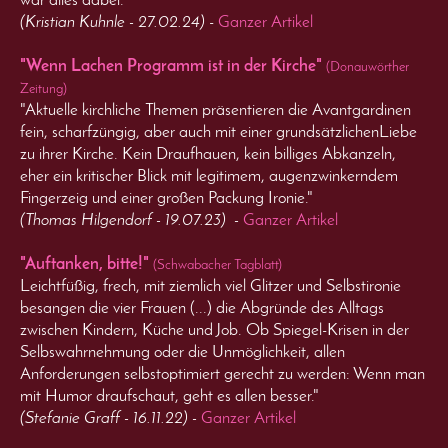
war alles dabei."
(Kristian Kuhnle - 27.02.24)
-
Ganzer Artikel
"Wenn Lachen Programm ist in der Kirche"
(Donauwörther
Zeitung)
"Aktuelle kirchliche Themen präsentieren die Avantgardinen
fein, scharfzüngig, aber auch mit einer grundsätzlichenLiebe
zu ihrer Kirche. Kein Draufhauen, kein billiges Abkanzeln,
eher ein kritischer Blick mit legitimem, augenzwinkerndem
Fingerzeig und einer großen Packung Ironie."
(Thomas Hilgendorf - 19.07.23) -
Ganzer Artikel
"Auftanken, bitte!"
(Schwabacher Tagblatt)
Leichtfüßig, frech, mit ziemlich viel Glitzer und Selbstironie
besangen die vier Frauen (...) die Abgründe des Alltags
zwischen Kindern, Küche und Job. Ob Spiegel-Krisen in der
Selbswahrnehmung oder die Unmöglichkeit, allen
Anforderungen selbstoptimiert gerecht zu werden: Wenn man
mit Humor draufschaut, geht es allen besser."
(Stefanie Graff - 16.11.22) -
Ganzer Artikel