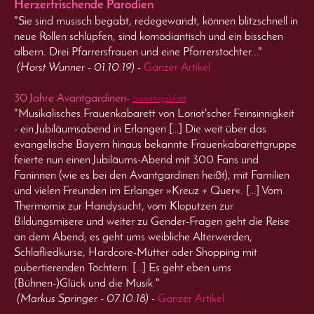
Herzerfrischende Parodien
"Sie sind musisch begabt, redegewandt, können blitzschnell in
neue Rollen schlüpfen, sind komödiantisch und ein bisschen
albern. Drei Pfarrersfrauen und eine Pfarrerstochter..."
(Horst Wunner - 01.10.19) -
Ganzer Artikel
30 Jahre Avantgardinen-
Sonntagsblatt
"Musikalisches Frauenkabarett von Loriot'scher Feinsinnigkeit
- ein Jubiläumsabend in Erlangen […] Die weit über das
evangelische Bayern hinaus bekannte Frauenkabarettgruppe
feierte nun einen Jubiläums-Abend mit 300 Fans und
Faninnen (wie es bei den Avantgardinen heißt), mit Familien
und vielen Freunden im Erlanger »Kreuz + Quer«. […] Vom
Thermomix zur Handysucht, vom Kloputzen zur
Bildungsmisere und weiter zu Gender-Fragen geht die Reise
an dem Abend; es geht ums weibliche Alterwerden,
Schlafliedkurse, Hardcore-Mütter oder Shopping mit
pubertierenden Töchtern. […] Es geht eben ums
(Bühnen-)Glück und die Musik "
(Markus Springer - 07.10.18) -
Ganzer Artikel