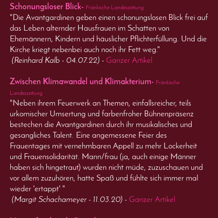
Schonungsloser Blick-
Fränkische Landeszeitung
"Die Avantgardinen geben einen schonungslosen Blick frei auf
das Leben alternder Hausfrauen im Schatten von
Ehemännern, Kindern und häuslicher Pflichterfüllung. Und die
Kirche kriegt nebenbei auch noch ihr Fett weg."
(Reinhard Kalb - 04.07.22) -
Ganzer Artikel
Zwischen Klimawandel und Klimakterium-
Fränkische
Landeszeitung
"Neben ihrem Feuerwerk an Themen, einfallsreicher, teils
urkomischer Umsertung und farbenfroher Bühnenpräsenz
bestechen die Avantgardinen durch ihr musikalisches und
gesangliches Talent. Eine angemessene Feier des
Frauentages mit vernehmbaren Appell zu mehr Lockerheit
und Frauensolidarität. Mann/frau (ja, auch einige Männer
haben sich hingetraut) wurden nicht müde, zuzuschauen und
vor allem zuzuhören, hatte Spaß und fühlte sich immer mal
wieder 'ertappt' "
(Margit Schachameyer - 11.03.20) -
Ganzer Artikel