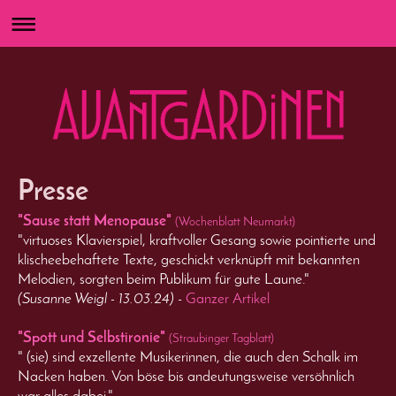
Presse
"Sause statt Menopause"
(Wochenblatt Neumarkt)
"virtuoses Klavierspiel, kraftvoller Gesang sowie pointierte und
klischeebehaftete Texte, geschickt verknüpft mit bekannten
Melodien, sorgten beim Publikum für gute Laune."
(Susanne Weigl - 13.03.24)
-
Ganzer Artikel
"Spott und Selbstironie"
(Straubinger Tagblatt)
" (sie) sind exzellente Musikerinnen, die auch den Schalk im
Nacken haben. Von böse bis andeutungsweise versöhnlich