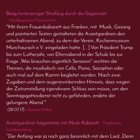
Bissig-hintersinniger Streifzug durch die Gegenwart
-
Nordbayrische Nachrichten
"Mit ihrem Frauenkabarett aus Franken, mit Musik, Gesang
und pointierten Texten gestalteten die Avantgardinen den
unterhaltsamen Abend, zu dem der Verein „Kirchenmuseum
Münchaurach e.V. eingeladen hatte. [...] Von Präsident Trump
bis zum Lutherjahr, von Elternabend in der Schule bis zur
Frage „Was brauchen eigentlich Senioren" reichten die
Themen, die musikalisch von Cello, Piano, Saxophon oder
auch mal auf dem Kamm begleitet wurden. Nach zwei
Zugaben und dem augenzwinkernden Hinweis, dass wegen
der Zeitumstellung irgendwann Schluss sein müsse, um den
Sonntagsgottesdienst nicht zu gefährden, endete der
gelungene Abend "
(28.03.17) -
Ganzer Artikel
Avantgardinen begeisteten mit Musik-Kaberett
-
F
ränkische
Land
eszeitung
"
Der Anfang war ja noch ganz besinnlich mit dem Lied „Denn